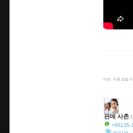
이전 :
수중 요법 기
판매 사촌 :
+86135-