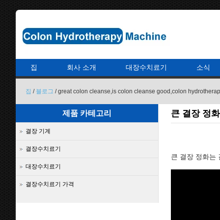
집
회사 소개
대장수치료기
소식
집
/
블로그
/ great colon cleanse,is colon cleanse good,colon hydrothera
큰 결장 정화
제품 카테고리
결장 기계
결장수치료기
큰 결장 정화는
대장수치료기
결장수치료기 가격