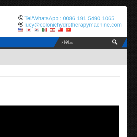
Tel/WhatsApp : 0086-191-5490-1065
lucy@colonichydrotherapymachine.com