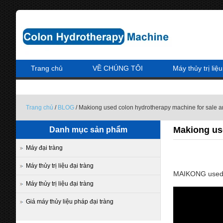
Trang chủ
VỀ CHÚNG TÔI
Máy thủy trị liệu
Trang chủ
/
BLOG
/ Makiong used colon hydrotherapy machine for sale a
Makiong use
Danh mục sản phẩm
Máy đại tràng
Máy thủy trị liệu đại tràng
MAIKONG used c
Máy thủy trị liệu đại tràng
Giá máy thủy liệu pháp đại tràng