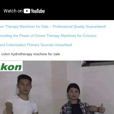
on Therapy Machines for Sale – Professional Quality Guaranteed!
nveiling the Power of Ozone Therapy Machines for Colonics
nd Colonization Primary Sources Unearthed
olon hydrotherapy machine for sale