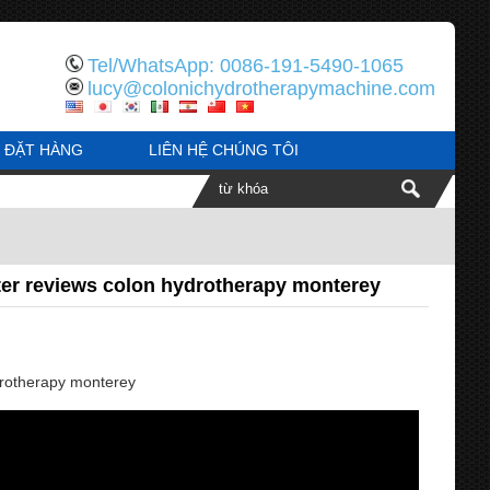
Tel/WhatsApp: 0086-191-5490-1065
lucy@colonichydrotherapymachine.com
ĐẶT HÀNG
LIÊN HỆ CHÚNG TÔI
ter reviews colon hydrotherapy monterey
drotherapy monterey