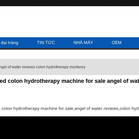
 đại tràng
TIN TỨC
NHÀ MÁY
OEM
ngel of water reviews colon hydrotherapy monterey
d colon hydrotherapy machine for sale angel of wa
olon hydrotherapy machine for sale,angel of water reviews,colon hy