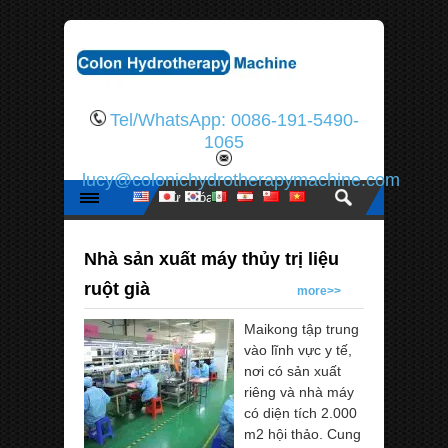
Tel/WhatsApp: 0086-191-5490-
1065
lucy@colonichydrotherapymachine.com
Nhà sản xuất máy thủy trị liệu
ruột già
more>>
Maikong tập trung
vào lĩnh vực y tế,
nơi có sản xuất
riêng và nhà máy
có diện tích 2.000
m2 hội thảo. Cung