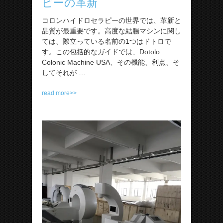
ピーの革新
コロンハイドロセラピーの世界では、革新と
品質が最重要です。高度な結腸マシンに関し
ては、際立っている名前の1つはドトロで
す。この包括的なガイドでは、Dotolo
Colonic Machine USA、その機能、利点、そ
してそれが …
read more>>