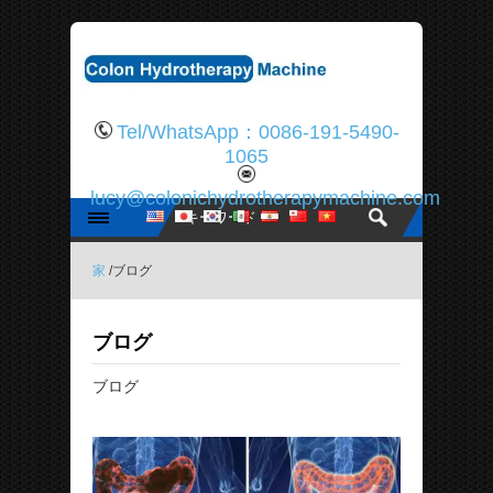
Tel/WhatsApp：0086-191-5490-
1065
lucy@colonichydrotherapymachine.com
家
/ブログ
ブログ
ブログ