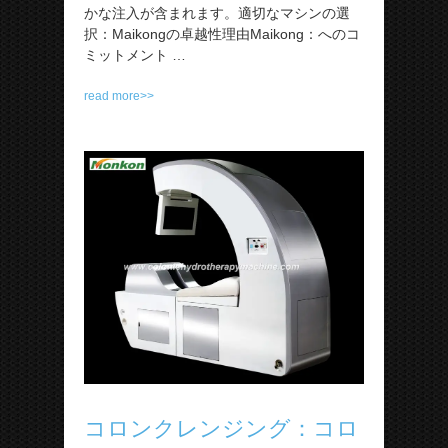
かな注入が含まれます。適切なマシンの選
択：Maikongの卓越性理由Maikong：へのコ
ミットメント …
read more>>
コロンクレンジング：コロ