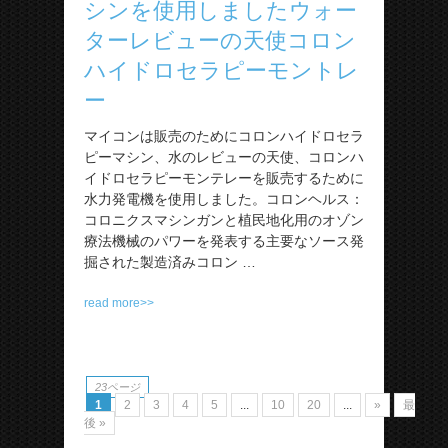
シンを使用しましたウォー
ターレビューの天使コロン
ハイドロセラピーモントレ
ー
マイコンは販売のためにコロンハイドロセラ
ピーマシン、水のレビューの天使、コロンハ
イドロセラピーモンテレーを販売するために
水力発電機を使用しました。コロンヘルス：
コロニクスマシンガンと植民地化用のオゾン
療法機械のパワーを発表する主要なソース発
掘された製造済みコロン …
read more>>
23ページ
1
2
3
4
5
...
10
20
...
»
最
後 »