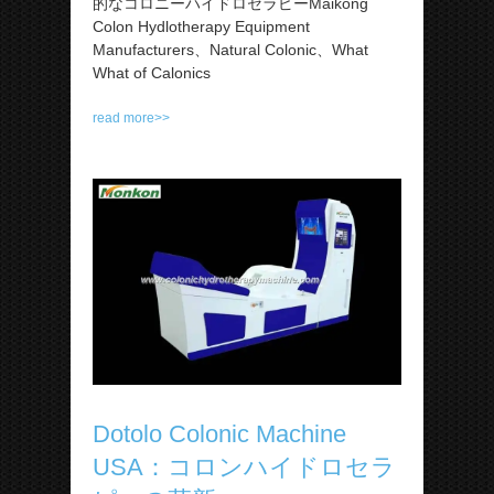
的なコロニーハイドロセラピーMaikong
Colon Hydlotherapy Equipment
Manufacturers、Natural Colonic、What
What of Calonics
read more>>
Dotolo Colonic Machine
USA：コロンハイドロセラ