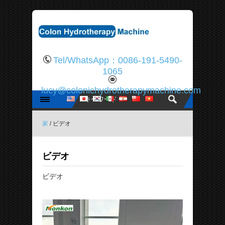
Tel/WhatsApp：0086-191-5490-
1065
lucy@colonichydrotherapymachine.com
家
/ ビデオ
ビデオ
ビデオ