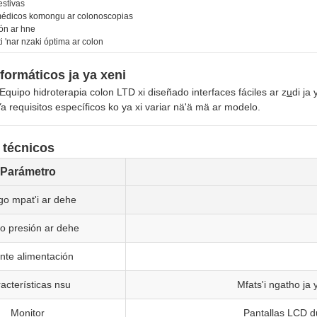
estivas
 médicos komongu ar colonoscopias
ón ar hne
eti 'nar nzaki óptima ar colon
formáticos ja ya xeni
ipo hidroterapia colon LTD xi diseñado interfaces fáciles ar zu̲di ja 
a requisitos específicos ko ya xi variar nä'ä mä ar modelo.
 técnicos
Parámetro
o mpat'i ar dehe
o presión ar dehe
nte alimentación
acterísticas nsu
Mfats'i ngatho ja
Monitor
Pantallas LCD d