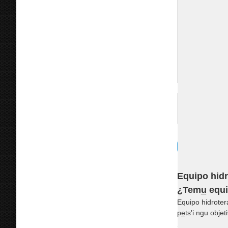
Equipo hidro
¿Temu̲ equi
Equipo hidrotera
pe̲ts'i ngu obj