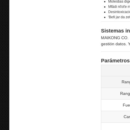
Molestias dig
Mfädi nt'ot'e
Desintoxicaci
'Befi jar da z
Sistemas in
MAIKONG CO. Equ
gestión datos. Y
Parámetros
Rang
Rang
Fue
Car