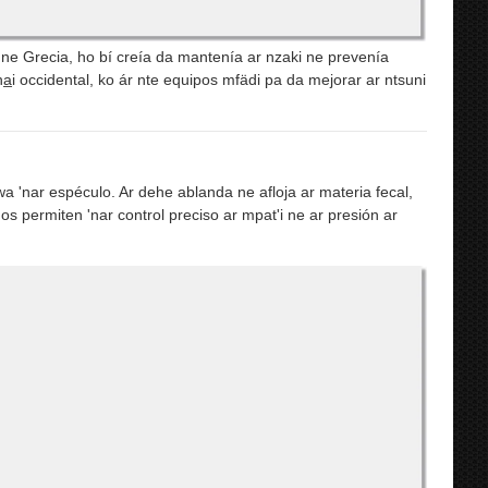
to ne Grecia, ho bí creía da mantenía ar nzaki ne prevenía
a̲i occidental, ko ár nte equipos mfädi pa da mejorar ar ntsuni
l wa 'nar espéculo. Ar dehe ablanda ne afloja ar materia fecal,
s permiten 'nar control preciso ar mpat'i ne ar presión ar