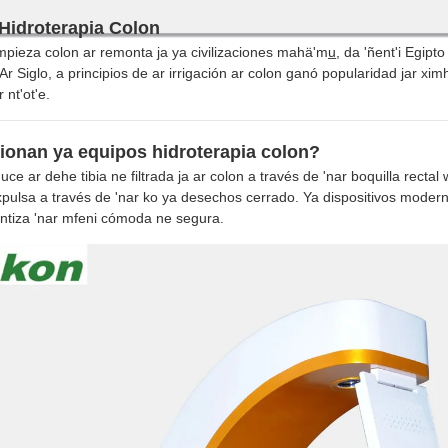
 Hidroterapia Colon
impieza colon ar remonta ja ya civilizaciones mahä'mu̲, da 'ñent'i Egip
 Siglo, a principios de ar irrigación ar colon ganó popularidad jar ximh
 nt'ot'e.
ionan ya equipos hidroterapia colon?
uce ar dehe tibia ne filtrada ja ar colon a través de 'nar boquilla recta
xpulsa a través de 'nar ko ya desechos cerrado. Ya dispositivos moderno
ntiza 'nar mfeni cómoda ne segura.