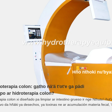
Hño nthoki nu'bya
terapia colon: ga̲tho nä'ä t'ot'e ga pädi
po ar hidroterapia colon?
pia colon xi diseñado pa limpiar ar intestino grueso ir nge Nthuts'i ñut'i f
etivo da hñäki ya desechos, ya toxinas ne ar acumulación materia fecal,