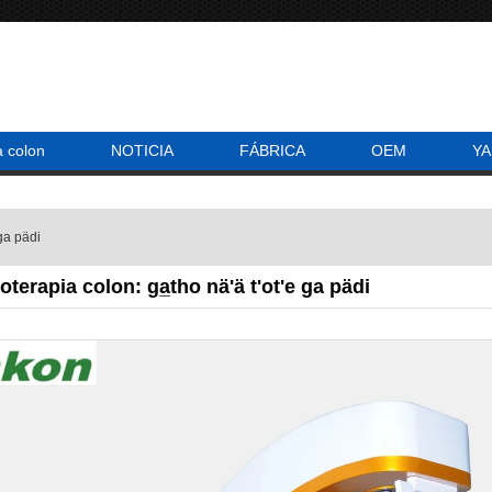
a colon
NOTICIA
FÁBRICA
OEM
YA
 ga pädi
terapia colon: ga̲tho nä'ä t'ot'e ga pädi