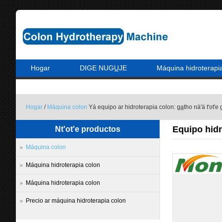
Hogar
DIGE NUGU̲JE
Máquina hidroterapi
Hogar
/
Máquina colon
Yá equipo ar hidroterapia colon: ga̲tho nä'ä t'ot'e
Equipo hidro
Nt'ot'e productos
Máquina colon
Máquina hidroterapia colon
Máquina hidroterapia colon
Precio ar máquina hidroterapia colon