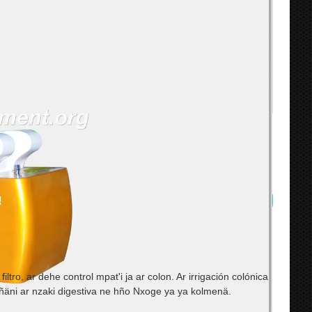
!
iltro, ar dehe control mpat'i ja ar colon. Ar irrigación colónica
 'ñäni ar nzaki digestiva ne hño Nxoge ya ya kolmenä.