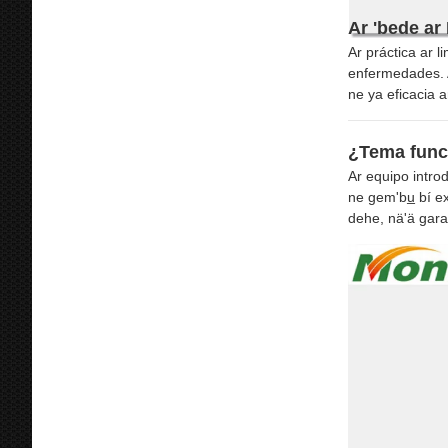
Ar 'bede ar
Ar práctica ar l
enfermedades. Ar
ne ya eficacia ar
¿Tema func
Ar equipo introd
ne gem'bu̲ bí e
dehe, nä'ä gara