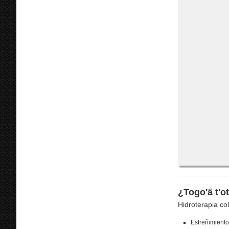
¿Togo'ä t'o
Hidroterapia col
Estreñimiento