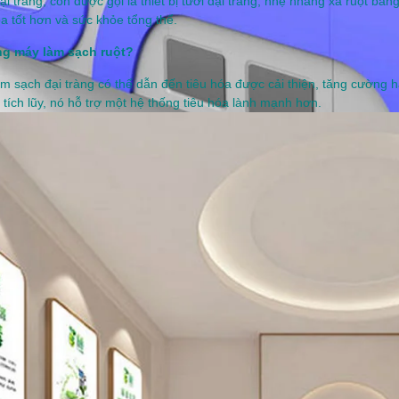
 tràng, còn được gọi là thiết bị tưới đại tràng, nhẹ nhàng xả ruột bằng
óa tốt hơn và sức khỏe tổng thể.
ng máy làm sạch ruột?
m sạch đại tràng có thể dẫn đến tiêu hóa được cải thiện, tăng cường
i tích lũy, nó hỗ trợ một hệ thống tiêu hóa lành mạnh hơn.