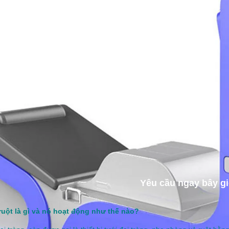
Yêu cầu ngay bây gi
ruột là gì và nó hoạt động như thế nào?