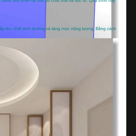
 nước tinh khiết để loại bỏ chất thải và độc tố. Quá trình này
 hấp thụ chất dinh dưỡng và tăng mức năng lượng. Bằng cách