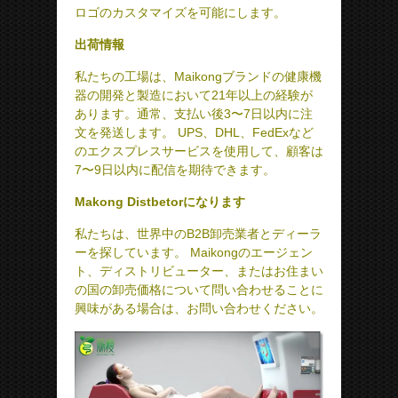
ロゴのカスタマイズを可能にします。
出荷情報
私たちの工場は、Maikongブランドの健康機
器の開発と製造において21年以上の経験が
あります。通常、支払い後3〜7日以内に注
文を発送します。 UPS、DHL、FedExなど
のエクスプレスサービスを使用して、顧客は
7〜9日以内に配信を期待できます。
Makong Distbetorになります
私たちは、世界中のB2B卸売業者とディーラ
ーを探しています。 Maikongのエージェン
ト、ディストリビューター、またはお住まい
の国の卸売価格について問い合わせることに
興味がある場合は、お問い合わせください。