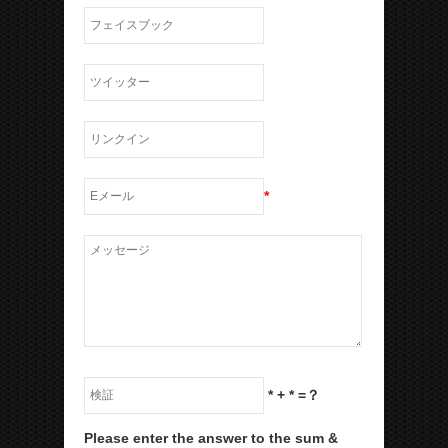
*
*
+
*
=？
Please enter the answer to the sum &