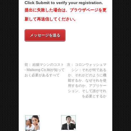
Click Submit to verify your registration.
提出に失敗した場合は、ブラウザページを更
新して再送信してください。
メッセージを送る
前：
結腸マシンのコスト
次：
コロンウォッシュマ
- Maikong Co.ltdが知って
シン：それが何である
おく必要があるすべて
か、それがどのように機
能するか、なぜそれを使
用するのか、アプリケー
ション、そして誰がそれ
を必要とするか