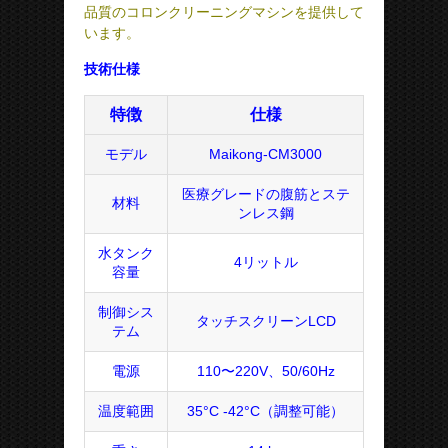
品質のコロンクリーニングマシンを提供して
います。
技術仕様
特徴
仕様
モデル
Maikong-CM3000
医療グレードの腹筋とステ
材料
ンレス鋼
水タンク
4リットル
容量
制御シス
タッチスクリーンLCD
テム
電源
110〜220V、50/60Hz
温度範囲
35°C -42°C（調整可能）