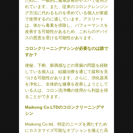
ために、一般的に健康診療所やスパで使用さ
れています。また、従来のコロンクレンジン
グ方法に代わるものを求めている個人が家庭
で使用するのに適しています。アスリート
は、体から毒素を排除し、パフォーマンスを
改善する可能性があるため、これらのデバイ
スの恩恵を受ける可能性があります。
コロンクリーニングマシンが必要なのは誰で
すか？
便秘、下痢、膨満感などの胃腸の問題を経験
している個人は、結腸治療を通じて緩和を見
つける可能性があります。さらに、消化器系
を浄化し、全体的な健康を改善しようとして
いる人は、コロン洗浄機の使用から利益を得
ることができます。
Maikong Co.LTDのコロンクリーニングマ
シン
Maikong Co.ltd、特定のニーズを満たすため
にカスタマイズ可能なオプションを備えた高