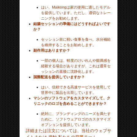
はい、Maikongは家の使用に適したモデル
を提供しています。ただし、適切なトレー
ニングをお勧めします。
結腸セッションの準備にはどうすればよいです
か？
セッション前に軽い食事を食べ、水分補給
を維持することをお勧めします。
副作用はありますか？
一部の個人は、軽度のけいれんや膨満感を
経験する場合がありますが、これは通常セ
ッションの直後に沈静化します。
国際配送を提供していますか？
はい、信頼できる高速サービスを使用して
世界中に製品を出荷しています。
マシンのソフトウェアをカスタマイズして、ク
リニックのロゴを含めることができますか？
絶対に、ブランディングのニーズを満たす
ために、ソフトウェアロゴのカスタマイズ
オプションを提供しています。
詳細または注文については、当社のウェブサ