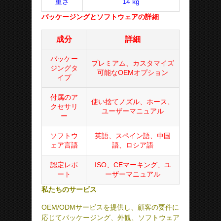
重さ
14 kg
パッケージングとソフトウェアの詳細
成分
詳細
パッケー
プレミアム、カスタマイズ
ジングタ
可能なOEMオプション
イプ
付属のア
使い捨てノズル、ホース、
クセサリ
ユーザーマニュアル
ー
ソフトウ
英語、スペイン語、中国
ェア言語
語、ロシア語
認定レポ
ISO、CEマーキング、ユ
ート
ーザーマニュアル
私たちのサービス
OEM/ODMサービスを提供し、顧客の要件に
応じてパッケージング、外観、ソフトウェア